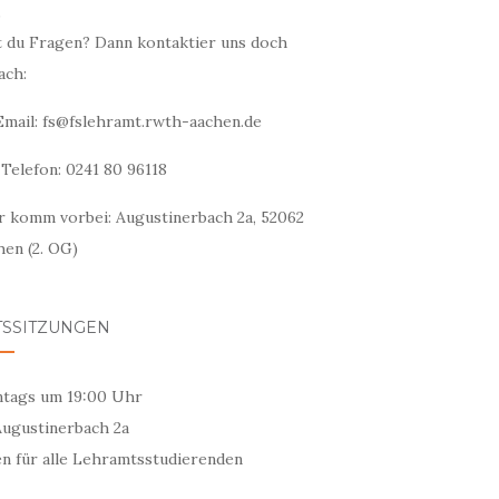
,
t du Fragen? Dann kontaktier uns doch
ach:
 Email: fs@fslehramt.rwth-aachen.de
Telefon: 0241 80 96118
r komm vorbei: Augustinerbach 2a, 52062
hen (2. OG)
TSSITZUNGEN
tags um 19:00 Uhr
Augustinerbach 2a
en für alle Lehramtsstudierenden