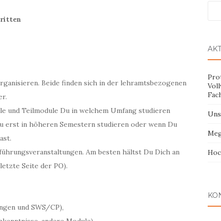
ritten
AK
Pro
rganisieren. Beide finden sich in der lehramtsbezogenen
Vol
Fac
er.
ule und Teilmodule Du in welchem Umfang studieren
Uns
u erst in höheren Semestern studieren oder wenn Du
Meg
ast.
führungsveranstaltungen. Am besten hältst Du Dich an
Hoc
letzte Seite der PO).
KO
tungen und SWS/CP),