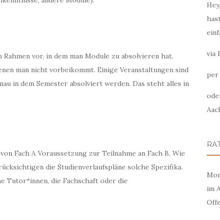
hkenntnisse, andere Module).
Hey
has
einf
via
 Rahmen vor, in dem man Module zu absolvieren hat.
enen man nicht vorbeikommt. Einige Veranstaltungen sind
per 
enau in dem Semester absolviert werden. Das steht alles in
ode
Aac
RA
n von Fach A Voraussetzung zur Teilnahme an Fach B. Wie
erücksichtigen die Studienverlaufspläne solche Spezifika.
Mon
e Tutor*innen, die Fachschaft oder die
im 
Off