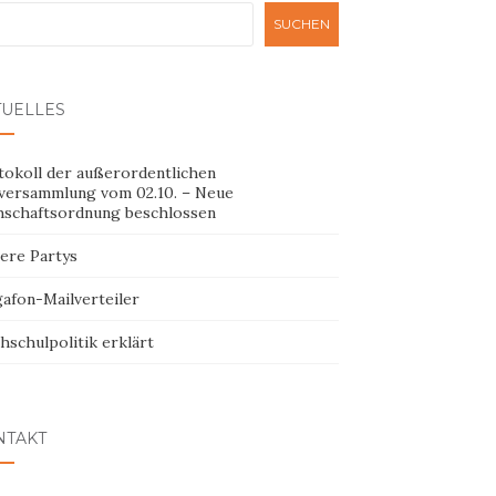
SUCHEN
TUELLES
tokoll der außerordentlichen
lversammlung vom 02.10. – Neue
hschaftsordnung beschlossen
ere Partys
afon-Mailverteiler
hschulpolitik erklärt
NTAKT