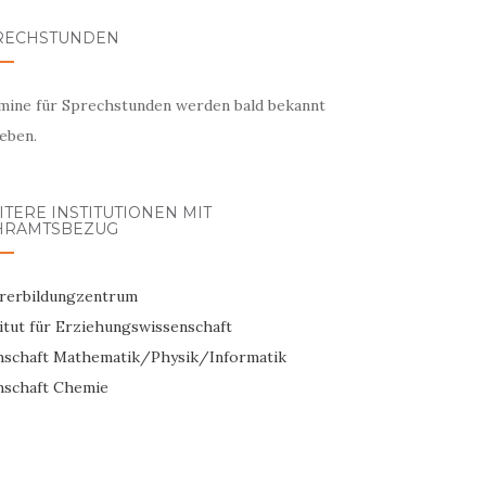
RECHSTUNDEN
mine für Sprechstunden werden bald bekannt
eben.
TERE INSTITUTIONEN MIT
HRAMTSBEZUG
rerbildungzentrum
titut für Erziehungswissenschaft
hschaft Mathematik/Physik/Informatik
hschaft Chemie